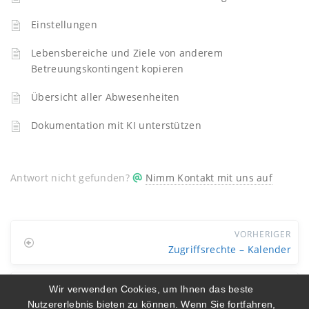
Einstellungen
Lebensbereiche und Ziele von anderem
Betreuungskontingent kopieren
Übersicht aller Abwesenheiten
Dokumentation mit KI unterstützen
Antwort nicht gefunden?
Nimm Kontakt mit uns auf
VORHERIGER
Zugriffsrechte – Kalender
NÄCHSTER
Wir verwenden Cookies, um Ihnen das beste
Zugriffsrechte – Quittierungsbelege
Nutzererlebnis bieten zu können. Wenn Sie fortfahren,