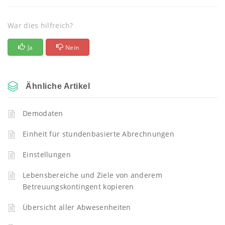
War dies hilfreich?
Ja
Nein
Ähnliche Artikel
Demodaten
Einheit für stundenbasierte Abrechnungen
Einstellungen
Lebensbereiche und Ziele von anderem
Betreuungskontingent kopieren
Übersicht aller Abwesenheiten