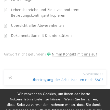
Lebensbereiche und Ziele von anderem
Betreuungskontingent kopieren
Übersicht aller Abwesenheiten
Dokumentation mit KI unterstützen
Antwort nicht gefunden?
Nimm Kontakt mit uns auf
VORHERIGER
Übertragung der Arbeitszeiten nach SAGE
NÄCHSTER
Wir verwenden Cookies, um Ihnen das beste
BEI_NRW erstellen in somedo
Nutzererlebnis bieten zu können. Wenn Sie fortfahren,
diese Seite zu verwenden, nehmen wir an, dass Sie damit